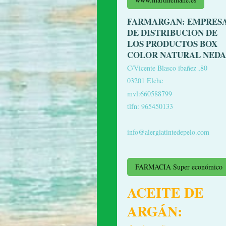
FARMARGAN: EMPRES
DE DISTRIBUCION DE
LOS PRODUCTOS BOX
COLOR NATURAL NEDA
C/Vicente Blasco ibañez ,80
03201 Elche
mvl:660588799
tlfn: 965450133
info@alergiatintedepelo.com
FARMACIA Super económico
ACEITE DE
ARGÁN: