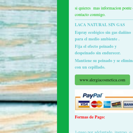
si quieres mas informacion ponte
contacto conmigo.
LACA NATURAL SIN GAS
Espray ecológico sin gas dañino
para el medio ambiente .
Fija el efecto peinado y
despeinado sin endurecer.
Mantiene su peinado y se elimin
con un cepillado.
www.alergiacosmetica.com
Formas de Pago:
1-pago por adelantado ,ingreso o