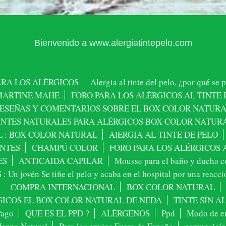
Bienvenido a www.alergiatintepelo.com
PARA LOS ALÉRGICOS
Alergia al tinte del pelo, ¿por qué se
MARTINE MAHE
FORO PARA LOS ALÉRGICOS AL TINTE 
ESEÑAS Y COMENTARIOS SOBRE EL BOX COLOR NATUR
INTES NATURALES PARA ALÉRGICOS BOX COLOR NATUR
 : BOX COLOR NATURAL
AlERGIA AL TINTE DE PELO
NTES
CHAMPÚ COLOR
FORO PARA LOS ALÉRGICOS A
ES
ANTICAIDA CAPILAR
Mousse para el baño y ducha co
 Un jovén Se tiñe el pelo y acaba en el hospital por una reacci
COMPRA INTERNACIONAL
BOX COLOR NATURAL
GICOS EL BOX COLOR NATURAL DE NEDA
TINTE SIN 
Pago
QUE ES EL PPD ?
ALÉRGENOS
Ppd
Modo de e