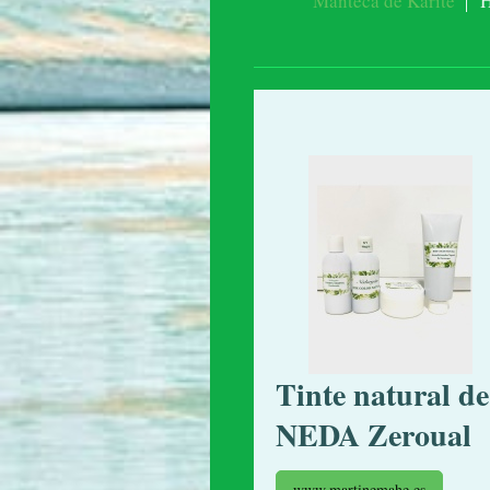
Manteca de Karité
H
Tinte natural de
NEDA Zeroual
www.martinemahe.es