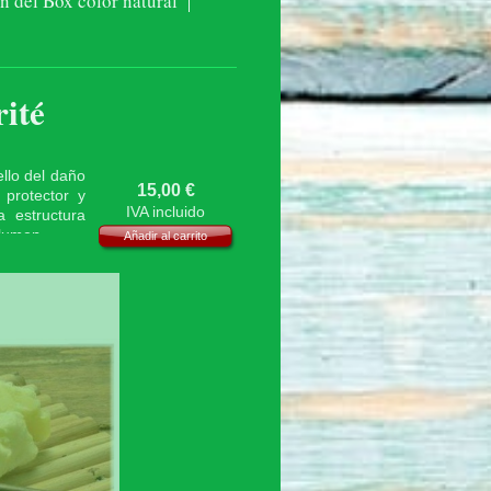
 del Box color natural
ité
llo del daño
15,00
€
 protector y
IVA incluido
a estructura
olumen.
Añadir al carrito
da (200ml).
excelente
previene el
bello. Esta
 hidratante
 cuerpo, con
tes y re-
, además de
llos secos y