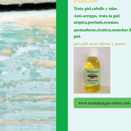
el mejor aceite
Trata piel,cabello y uñas .
Anti-arrugas, trata la piel
atópica,psoriasis,eczemas,
quemaduras,cicatices,manchas 
piel.
para piel secas ,mixtas y grasas.
www.aceitedeargan-online,com