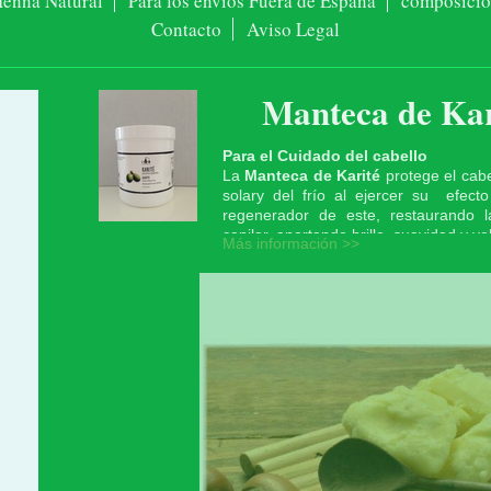
enna Natural
Para los envios Fuera de España
composicíon
Contacto
Aviso Legal
Manteca de Kar
Para el Cuidado del cabello
La
Manteca de Karité
protege el cabe
solary del frío al ejercer su efecto
regenerador de este, restaurando l
capilar, aportando brillo, suavidad y v
Más información >>
Para el cuidado de la piel y pelo.
Manteca de Karité
pura no perfuma
La
Manteca de Karité
es un 
regenerador celular natural que 
envejecimiento de la piel y el ca
manteca o mantequilla tiene un
poder
intenso
y duradero para el rostro y
grandes propiedades suavizan
estructurantes
en arrugas y estrías
ser un excelente regenerador de cabe
estropeados